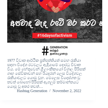
1977 විවෘත ආර්ථීක ප්‍රතිපත්තියත් සමඟ රැකියා
සඳහා විදේශ රටවලට ඇදීයාමේ දොරටු විවෘත
විය. මේ හේතුවෙන් ශ්‍රී ලාංකිකයෝ විශාල පිරිසක්
ගෘහ සේවිකාවන් සහ රියදුරන් ලෙස විදේශවල
රැකියාවලට යොමු වූහ. මෙලෙස විදෙස්ගත වූ
තවත් බොහෝ පිරිසක් ඇගලුම් කර්මාන්තයට
යොමු වූ අතර තවත්…
Hashtag Generation
November 2, 2022