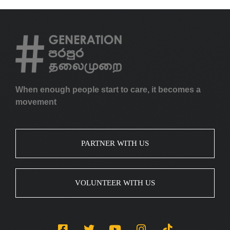
When enough people start to care, it becomes a
movement
PARTNER WITH US
VOLUNTEER WITH US