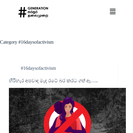
Category
#16daysofactivism
#16daysofactivism
හිරිහැර අපවාද මැද රටේ බර කරට ගත් ඈ…..