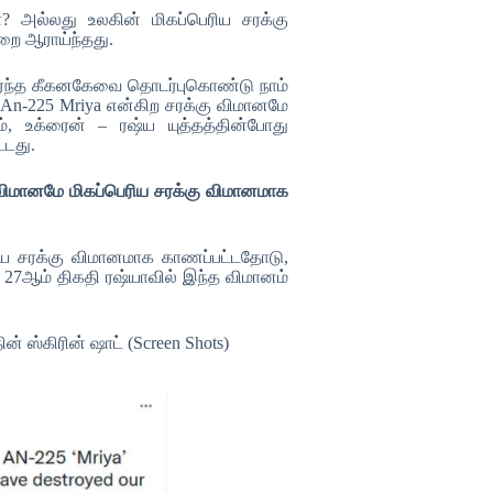
? அல்லது உலகின் மிகப்பெரிய சரக்கு
றை ஆராய்ந்தது.
 எரந்த கீகனகேவை தொடர்புகொண்டு நாம்
 An-225 Mriya என்கிற சரக்கு விமானமே
், உக்ரைன் – ரஷ்ய யுத்தத்தின்போது
்டது.
விமானமே மிகப்பெரிய சரக்கு விமானமாக
ிய சரக்கு விமானமாக காணப்பட்டதோடு,
 27ஆம் திகதி ரஷ்யாவில் இந்த விமானம்
.
 ஸ்கிரின் ஷாட் (Screen Shots)