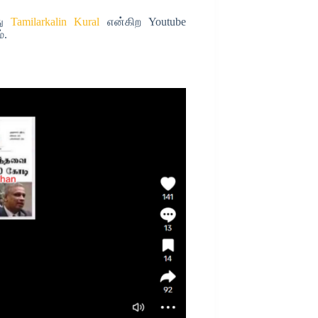
து
Tamilarkalin Kural
என்கிற Youtube
்.