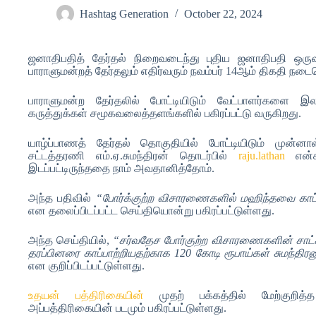
Hashtag Generation
October 22, 2024
ஜனாதிபதித் தேர்தல் நிறைவடைந்து புதிய ஜனாதிபதி ஒருவர
பாராளுமன்றத் தேர்தலும் எதிர்வரும் நவம்பர் 14ஆம் திகதி நடை
பாராளுமன்ற தேர்தலில் போட்டியிடும் வேட்பாளர்களை
கருத்துக்கள் சமூகவலைத்தளங்களில் பகிரப்பட்டு வருகிறது.
யாழ்ப்பாணத் தேர்தல் தொகுதியில் போட்டியிடும் முன்னா
சட்டத்தரணி எம்.ஏ.சுமந்திரன் தொடர்பில்
raju.lathan
என்க
இடப்பட்டிருந்ததை நாம் அவதானித்தோம்.
அந்த பதிவில்
“போர்க்குற்ற விசாரணைகளில் மஹிந்தவை காப்பா
என
தலைப்பிடப்பட்ட செய்தியொன்று பகிரப்பட்டுள்ளது.
அந்த செய்தியில்,
“சர்வதேச போர்குற்ற விசாரணைகளின் சாட்
தரப்பினரை காப்பாற்றியதற்காக 120 கோடி ரூபாய்கள் சுமந்தி
என குறிப்பிடப்பட்டுள்ளது.
உதயன் பத்திரிகையின்
முதற் பக்கத்தில் மேற்குறித்த
அப்பத்திரிகையின் படமும் பகிரப்பட்டுள்ளது.