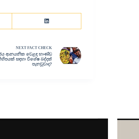
NEXT
FACT CHECK
ජය ආනයනික වෙළඳ භාණ්ඩ
ිහිපයක් සඳහා විශේෂ බද්දක්
පැනවූවාද?