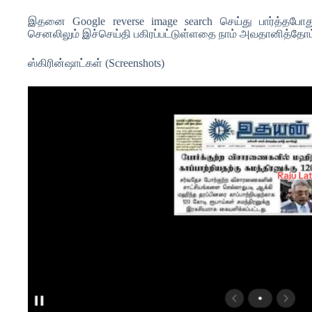
இதனை Google reverse image search செய்து பார்த்தபோ
செனலிலும் இச்செய்தி பகிரப்பட்டுள்ளதை நாம் அவதானித்தோம
ஸ்கிரின்ஷாட்கள் (Screenshots)