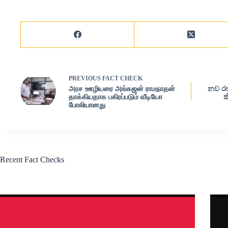
PREVIOUS
FACT CHECK
அரச ஊழியரை அங்கஜன் ராமநாதன்
නව ර
தாக்கியதாக பகிரப்படும் வீடியோ
ක
போலியானது
Recent Fact Checks