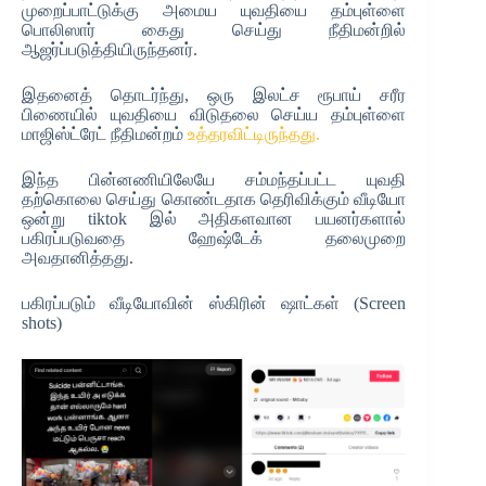
முறைப்பாட்டுக்கு அமைய யுவதியை தம்புள்ளை
பொலிஸார் கைது செய்து நீதிமன்றில்
ஆஜர்ப்படுத்தியிருந்தனர்.
இதனைத் தொடர்ந்து, ஒரு இலட்ச ரூபாய் சரீர
பிணையில் யுவதியை விடுதலை செய்ய தம்புள்ளை
மாஜிஸ்ட்ரேட் நீதிமன்றம்
உத்தரவிட்டிருந்தது.
இந்த பின்னணியிலேயே சம்மந்தப்பட்ட யுவதி
தற்கொலை செய்து கொண்டதாக தெரிவிக்கும் வீடியோ
ஒன்று tiktok இல் அதிகளவான பயனர்களால்
பகிரப்படுவதை ஹேஷ்டேக் தலைமுறை
அவதானித்தது.
பகிரப்படும் வீடியோவின் ஸ்கிரின் ஷாட்கள் (Screen
shots)