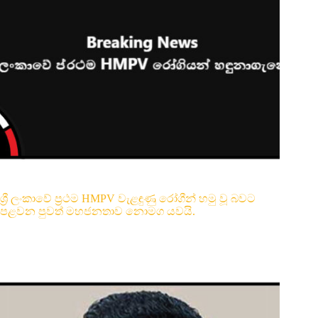
ශ්‍රී ලංකාවේ ප්‍රථම HMPV වැළඳුණු රෝගීන් හමු වූ බවට
පළවන පුවත් මහජනතාව නොමග යවයි.