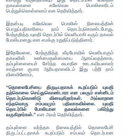
தகவல்களை கலேவெல பொலிஸாரிடம்
பெற்றுக்கொள்ளலாம் என தெரிவித்தார்.
இதன்படி கலேவெல பொலிஸ் நிலையத்தின்
பொறுப்பதிகாரியை நாம் தொடர்புகொண்டபோது,
மேற்குறித்த யுவதி தொடர்பில் வெளியாகி வரும் தகவல்
போலியானது என எமக்கு உறுதிப்படுத்தினார்.
இதேவேளை, மேற்குறித்த வீடியோவில் வெளியாகும்
தகவலின் உண்மைதன்மையை ஆராய்வதற்காக,
தம்புள்ளையைச் சேர்ந்த சுயாதீன ஊடகவியலாளர்
காஞ்சன குமார ஆரியதாஸவிடம் இது பற்றி நாம்
வினவினோம்,
“தொலைபேசியை திருடியதாகக் கூறப்படும் யுவதி
தற்கொலை செய்துகொண்டாரா என பலரும் என்னிடம்
தொடர்புகொண்டு வினவுகிறார்கள். அவ்வாறான
எந்தவொரு சம்பவமும் பதிவாகவில்லை. யுவதி
தொடர்பில் போலியான தகவல்களை பகிர்ந்து
வருகிறார்கள்.”
என அவர் தெரிவித்தார்.
தம்புள்ளை வர்த்தக நிலையத்தில் தொலைபேசி
திருடப்பட்டதாகக் கூறப்படும் சம்பவம் தொடர்பான