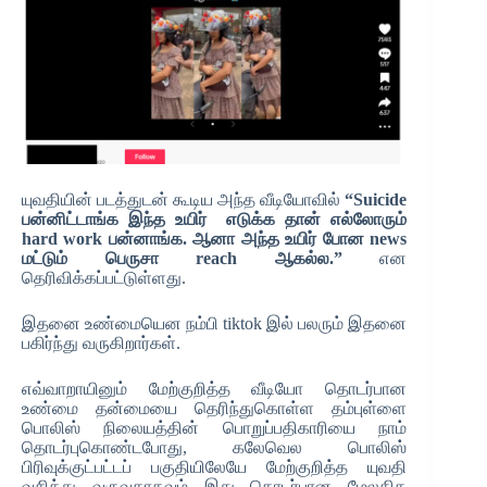
யுவதியின் படத்துடன் கூடிய அந்த வீடியோவில்
“Suicide
பன்னிட்டாங்க இந்த உயிர் எடுக்க தான் எல்லோரும்
hard work பன்னாங்க. ஆனா அந்த உயிர் போன news
மட்டும் பெருசா reach ஆகல்ல.”
என
தெரிவிக்கப்பட்டுள்ளது.
இதனை உண்மையென நம்பி tiktok இல் பலரும் இதனை
பகிர்ந்து வருகிறார்கள்.
எவ்வாறாயினும் மேற்குறித்த வீடியோ தொடர்பான
உண்மை தன்மையை தெரிந்துகொள்ள தம்புள்ளை
பொலிஸ் நிலையத்தின் பொறுப்பதிகாரியை நாம்
தொடர்புகொண்டபோது, கலேவெல பொலிஸ்
பிரிவுக்குட்பட்டப் பகுதியிலேயே மேற்குறித்த யுவதி
வசித்து வருவதாகவும் இது தொடர்பான மேலதிக