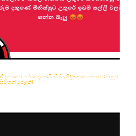
ශ්‍රී ලංකාවේ තේසවලමෙයි නීතිය පිළිබඳ නොමඟ යවන සුළු
සටහන් පෙළක්!