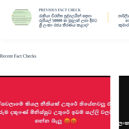
PREVIOUS
FACT CHECK
රැකියා විරහිත පුද්ගලයින් සඳහා
පාර්ල
රුපියල් 50000 ක මුදලක් ලබා දීමට
න
ශ්‍රී ලංකා රජය තීරණය කළාද?
කුමාර
Recent Fact Checks