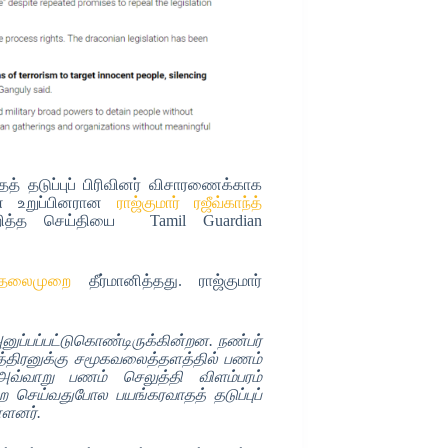
் தடுப்புப் பிரிவினர் விசாரணைக்காக
ன் உறுப்பினரான
ராஜ்குமார் ரஜீவ்காந்த்
குறித்த செய்தியை Tamil Guardian
 தலைமுறை
தீர்மானித்தது. ராஜ்குமார்
 அனுப்பப்பட்டுகொண்டிருக்கின்றன. நண்பர்
்திரனுக்கு சமூகவலைத்தளத்தில் பணம்
. அவ்வாறு பணம் செலுத்தி விளம்பரம்
 செய்வதுபோல பயங்கரவாதத் தடுப்புப்
்ளனர்.