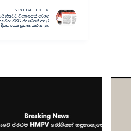
NEXT
FACT CHECK
ිමේන්තුව⁣ට විපක්ෂයක් අවශ්‍ය
ොවන බවට ජනාධිපති අනුර
 දිසානායක ප්‍රකාශ කර නැත.