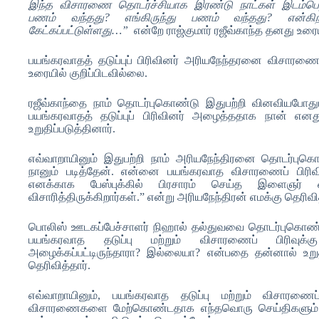
இந்த விசாரணை தொடர்ச்சியாக இரண்டு நாட்கள் இடம்பெற்று
பணம் வந்தது? எங்கிருந்து பணம் வந்தது? என்கி
கேட்கப்பட்டுள்ளது…”
என்றே ராஜ்குமார் ரஜீவ்காந்த தனது உரையி
பயங்கரவாதத் தடுப்புப் பிரிவினர் அரியநேந்தரனை விசார
உரையில் குறிப்பிடவில்லை.
ரஜீவ்காந்தை நாம் தொடர்புகொண்டு இதுபற்றி வினவியபோத
பயங்கரவாதத் தடுப்புப் பிரிவினர் அழைத்ததாக நான் என
உறுதிப்படுத்தினார்.
எவ்வாறாயினும் இதுபற்றி நாம் அரியநேந்திரனை தொடர்பு
நானும் படித்தேன். என்னை பயங்கரவாத விசாரணைப் பிரி
எனக்காக பேஸ்புக்கில் பிரசாரம் செய்த இளைஞர்
விசாரித்திருக்கிறார்கள்.” என்று அரியநேந்திரன் எமக்கு தெரிவித
பொலிஸ் ஊடகப்பேச்சாளர் நிஹால் தல்துவவை தொடர்புகொண்டு
பயங்கரவாத தடுப்பு மற்றும் விசாரணைப் பிரிவுக்
அழைக்கப்பட்டிருந்தாரா? இல்லையா? என்பதை தன்னால் உறுத
தெரிவித்தார்.
எவ்வாறாயினும், பயங்கரவாத தடுப்பு மற்றும் விசாரணை
விசாரணைகளை மேற்கொண்டதாக எந்தவொரு செய்திகளும் 