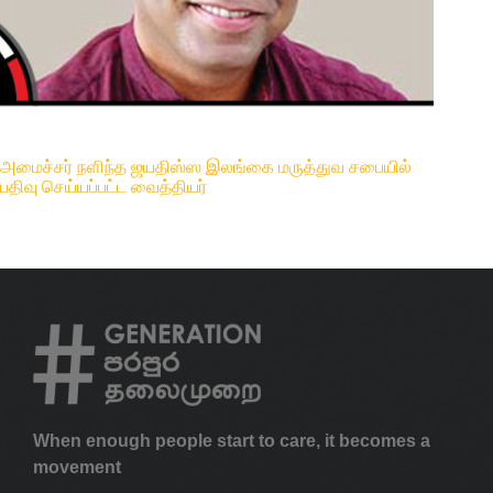
அமைச்சர் நளிந்த ஜயதிஸ்ஸ இலங்கை மருத்துவ சபையில்
பதிவு செய்யப்பட்ட வைத்தியர்
When enough people start to care, it becomes a
movement