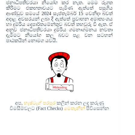
ජනාධිපතිවරයා නියෝග කර නැත. මෙම රූගත
කිරීමට එකඟතාවයට පැමිණ ඇත්තේ පසුගිය
ආණ්ඩුව සමයේ 2024 සැප්තැම්බර් 15 වෙනිදා බවත්
අදාළ අවසරයන් ලබා දී ඇත්තේ ප්‍රවාහන අමාත්‍යංශය
හා දුම්රිය දෙපාර්තමේන්තුව බවත් තහවුරු වී ඇත. ඒ
අනුව ජනාධිපතිවරයා දුම්රිය ගමනාගමනය නවතා
දැමීමට නියෝග කල බවට පළ වන සටහන්
පාඨකයින් නොමග යවයි.
අප,
හෑෂ්ටැග් පරපුර
කලින් කරන ලද කරුණු
විමසීම්වලට (Fact Checks)
මෙතැනින්
පිවිසෙන්න