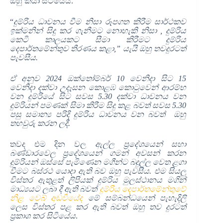
ඔහු කියා සිටියේය.
“
දුම්රිය ධාවනය වීම නිසා රූපගත කිරීම සාර්ථකව
ඉක්මනින් සිදු කර ගැනීමට නොහැකි නිසා , දුම්රිය
කෙටි කාලයකට සීමා කිරීමට දුම්රිය
දෙපාර්තමේන්තුව තීරණය කළා,” යැයි ඔහු තවදුරටත්
පැවසීය.
ඒ අනුව 2024 ඔක්තෝම්බර් 10 වෙනිදා සිට 15
වෙනිදා දක්වා උදෑසන කොළඹ කොටුවෙන් ආරම්භ
වන දුම්රියේ සිට සවස 5.30 දක්වා ධාවනය වන
දුම්රියන් පමණක් සිමා කිරීම සිදු කළ බවත් සවස 5.30
පසු සමාන්‍ය පරිදි දුම්රිය ධාවනය වන බවත් ඔහු
තහවුරු කරන ලදී.
තවද එම දින වල
ඇල්ල ප්‍රදේශයෙන් සහා
බණ්ඩාරවෙල ප්‍රදේශයෙන් ගමන් අවසන් කරන
දුම්රියන් ඔස්සේ පැමිණෙන මගීන්ට බදුල්ල වෙත ළගා
වීමට බස්රථ යොදා ඇති බව ඔහු පැවසීය. එම සියලු
විස්තර ඇතුළත් ලිපියක් දුම්රිය මුලස්ථානය මගින්
මාධ්‍යයට ලබා දී ඇති බවත්
දුම්රිය දෙපාර්තමේන්තුවේ
නිළ වෙබ් අඩවියේද
මේ සම්බන්ධයෙන් පැහැදිලි
ලෙස විස්තර පළ කර ඇති බවත් ඔහු තව දුරටත්
ප්‍රකාශ කර සිටියේය
.