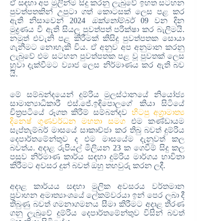
ඒ සඳහා අප මුලින්ම සිදු කරනු ලැබුවේ ඉහත සටහන
පුවත්පතකින් උපුටා ගත් කොටසක් ලෙස පළ කර
ඇති නිසාවෙන් 2024
ඔක්තෝම්බර්
09 වන දින
මුද්‍රණය වී ඇති සියලු පුවත්පත් පරික්ෂා කර බැලිමයි.
නමුත් එවැනි පළ කිරීමක් කිසිදු පුවත්පතක සොයා
ගැනීමට නොහැකි විය. ඒ අනුව අප අනුමාන කරනු
ලැබුවේ එම සටහන පුවත්පතක පළ වූ පුවතක් ලෙස
හුවා දැක්වීමට ව්‍යාජ ලෙස නිර්මාණය කර ඇති බව
යි.
මේ සම්බන්දයෙන් දුම්රිය මුලස්ථානයේ නියෝජ්‍ය
සාමාන්‍යාධිකාරී එස්.ජේ.ඉඳිපොලගේ කියා සිටියේ
චිත්‍රපටියේ රූගත කිරීම් සම්බන්දව
හිටපු අග්‍රාමාත්‍ය
දිනෙෂ් ගුණවර්ධන මහතා සමග
එම කණ්ඩායම
සැප්තැම්බර් මාසයේ සාකාච්ජා කර තිබු බවත් දුම්රිය
දෙපාර්තමේන්තුව ද එම මාසයේම දැනුවත් කල
බවත්ය. අදාළ රුපියල් මිලියන 23 ක ගෙවීම් සිදු කල
පසුව නිර්මාණ කාර්ය සඳහා දුම්රිය මාර්ගය භාවිතා
කිරීමට අවසර දුන් බවත් ඔහු තහවුරු කරන ලදී.
අදාළ කාර්යය සඳහා මුලික අවසරය වර්තමාන
ප්‍රවාහන අමාත්‍යාංශයේ ලේකම්වරයා ඉන් පෙර ලබා දී
තිබුණු බවත් ගමනාගමනය සීමා කිරීමට අදාළ තීරණ
ගනු ලැබුවේ දුම්රිය දෙපාර්තමේන්තුව විසින් බවත්