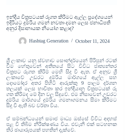
ඉන්දීය චිත්‍රපටයක් රූගත කිරීමට ඇල්ල ප්‍රදේශයෙන්
ඉදිරියට දුම්රිය ගමන් නවතා දමන ලෙස ජනාධිපති
අනුර දිසානායක නියෝග කළාද?
Hashtag Generation
October 11, 2024
ශ්‍රී ලංකාව යනු ස්වභාව සෞන්දර්යෙන් පිරිපුන් රටක්
වීම හේතුවෙන් අතීතයේ සිට විවිධ ජාත්‍යන්තර
චිත්‍රපට රූගත කිරීම් මෙහි සිදු වී ඇත. ඒ අනුව ශ්‍රී
ලංකාවේ උඩරට දුම්රිය මාර්ගයේ ඇල්ල සහ
දොමෝදර අතර පිහිටි ආරුක්කු 9 පාලම දර්ශන
තලයක් ලෙස භාවිතා කර ඉන්දීයානු චිත්‍රපටයක් රූ
ගත කිරීමද මේ දින වල සිදුවේ. එම නිසාවෙන් උඩරට
දුම්රිය මාර්ගයේ දුම්රිය ගමනාගමනය සීමා කිරීමට
සිදු වී ඇති බව වර්තා විය.
ඒ සම්බන්ධයෙන් සමාජ මාධ්‍ය ඔස්සේ විවිධ අදහස්
පළ වී තිබීම නිරීක්ෂණය විය. එවැනි එක් සටහනක
තිර ඡායාරූපයක් පහතින් දැක්වේ.