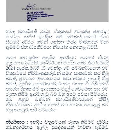
තවද ජනාධිපති මාධ්‍ය ඒ්කකයේ අධ්‍යක්ෂ ජනරාල්
වෛද්‍ය නජිත් ඉන්දික මේ සම්බන්ධයෙන් කියා
සිටියේ දුම්රිය ගමන් ගන්නා කිසිදු මාර්ගයක් වසා
දැමීමට
ජනාධිපතිවරයා නියෝග නොකළ බවයි.
මෙම කටයුත්ත පසුගිය ආණ්ඩුව සමයේ හිටපු
අග්‍රාමාත්‍ය දිනේෂ් ගුණවර්ධන මහතා අගමැතිව සිටියදී
2024 සැප්තැම්බර් 15 වෙනිදා මේ සම්බන්ධයෙන් එම
චිත්‍රපටයේ නිර්මාණකරුවන් සමග සාකාච්ජා කර තිබු
බවත්, ප්‍රවාහන අමාත්‍යාංශය පවා අවසර ලබා දී තිබු
බවත්, දුම්රිය දෙපාර්තමේන්තුවද එකඟ වී තිබීමෙන්
පසුගිය දිනක එම ආයතනය මුදල් ගෙවිමෙන් පසු එම
රූගත කිරීම ආරම්භ වු බව ඔහු අපට පවසා සිටියේය.
මේ අනුව වත්මන්
ජනාධිපතිවරයාගේ කිසිදු
නියෝගයකට දුම්රිය ගමන් මග නවතා නොදැමු බව
ඔහු තහවුරු කර සිටියේය.
නිගමනය
: ඉන්දීය චිත්‍රපටයක් රූගත කිරීමට දුම්රිය
ගමනාගමනය ඇල්ල ප්‍රදේශයෙන් නවතා දැමීමට