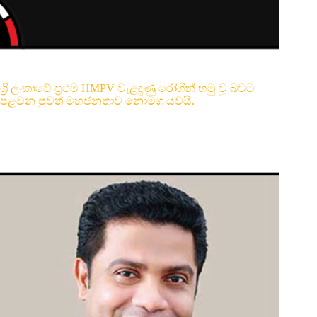
ශ්‍රී ලංකාවේ ප්‍රථම HMPV වැළඳුණු රෝගීන් හමු වූ බවට
පළවන පුවත් මහජනතාව නොමග යවයි.