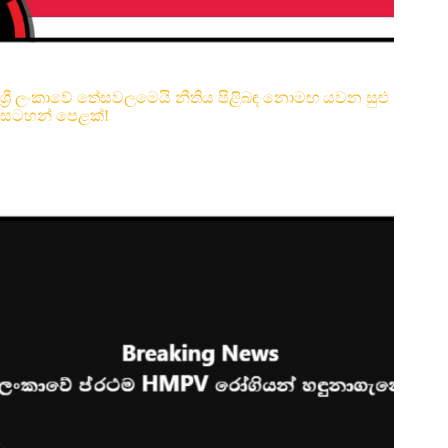
ශ්‍රී ලංකාවේ තේසවලමෙයි නීතිය පිළිබඳ නොමඟ යවන සුළු
සටහන් පෙළක්!