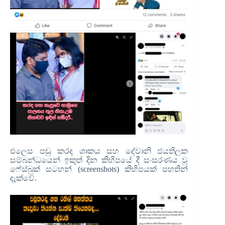
එලෙස පඬු කරද ශාකය සහ දේවානි ජයතිලක
සම්බන්ධයෙන් ඉකුත් දින කිහිපයේ දී සංසරණය වූ
ෆේස්බුක් සටහන් (screenshots) කිහිපයක් පහතින්
දැක්වේ.