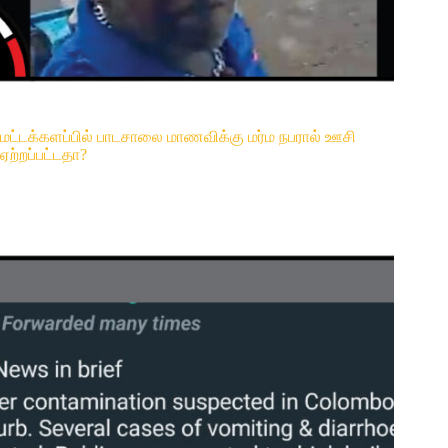
மட்டக்களப்பில் பாடசாலை மாணவிக்கு மர்ம நபரால் ஊசி
ஏற்றப்பட்டதா?