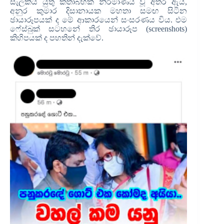
සැලකිය යුතු කතාබහක් නිර්මාණය වූ අතර ඇය,
අනුර කුමාර දිසානායක මහතා සමඟ සිටින
ඡායාරූපයක් ද මේ ආකාරයෙන් සංසරණය විය. එම
ෆේස්බුක් සටහනේ තිර ඡායාරූප (screenshots)
කිහිපයක් ද පහතින් දැක්වේ.