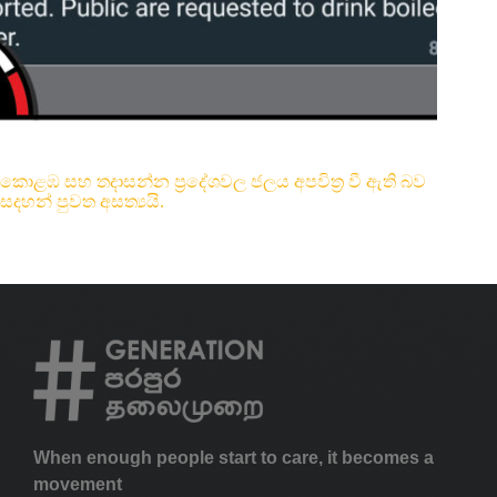
කොළඹ සහ තදාසන්න ප්‍රදේශවල ජලය අපවිත්‍ර වී ඇති බව
සදහන් පුවත අසත්‍යයි.
When enough people start to care, it becomes a
movement