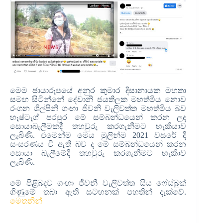
මෙම ඡායාරූපයේ අනුර කුමාර දිසානායක මහතා
සමඟ සිටින්නේ දේවානි ජයතිලක මහත්මිය නොව
රංගන ශිල්පිනි ගංඟා ජීවනි වැලිවත්ත මහත්මිය බව
හෑෂ්ටැග් පරපුර මේ සම්බන්ධයෙන් කරන ලද
සොයාබැලීමකදී තහවුරු කරගැනීමට හැකියාව
ලැබිණි. එමෙන්ම මෙය මුලින්ම 2021 වසරේ දී
සංසරණය වී ඇති බව ද මේ සම්බන්ධයෙන් කරන
සොයා බැලීමේදී තහවුරු කරගැනීමට හැකිාව
ලැබිණි.
මේ පිළිබදව ගංඟා ජීවනී වැලිවත්ත සිය ෆේස්බුක්
ගිණුමේ තබා ඇති සටහනක් පහතින් දැක්වේ.
මෙතනින්