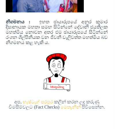
නිගමනය :
ඉහත ඡායාරූපයේ අනුර කුමාර
දිසානායක මහතා සමඟ සිටින්නේ දේවානි ජයතිලක
මහත්මිය නොවන අතර එම ඡායාරූපයේ සිටින්නේ
රංගන ශිල්පිනියක වන ජීවනි වැලිවත්ත මහත්මිය බව
නිගමනය කළ හැකි ය.
අප,
හෑෂ්ටැග් පරපුර
කලින් කරන ලද කරුණු
විමසීම්වලට (Fact Checks)
මෙතැනින්
පිවිසෙන්න.