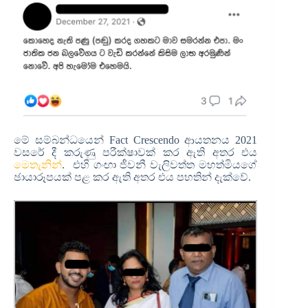
මේ සම්බන්ධයෙන් Fact Crescendo ආයතනය 2021
වසරේ දී කරුණු පරීක්ෂාවක් කර ඇති අතර එය
මෙතැනින්
. එහි
ගංඟා ජීවනී වැලිවත්ත මහත්මියගේ
ඡායාරූපයක් පළ කර ඇති අතර එය පහතින් දැක්වේ.