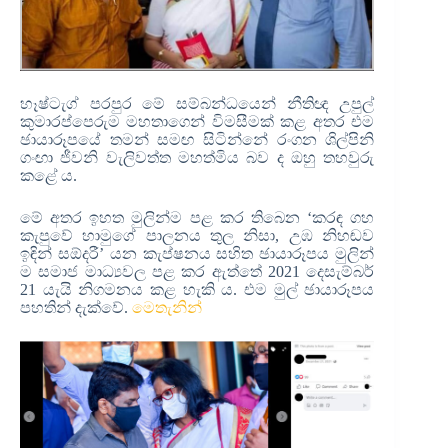
හෑෂ්ටැග් පරපුර මේ සම්බන්ධයෙන් නීතිඥ උපුල්
කුමාරප්පෙරුම මහතාගෙන් විමසීමක් කළ අතර එම
ඡායාරූපයේ තමන් සමඟ සිටින්නේ රංගන ශිල්පිනි
ගංඟා ජීවනි වැලිවත්ත මහත්මිය බව ද ඔහු තහවුරු
කළේ ය.
මේ අතර ඉහත මුලින්ම පළ කර තිබෙන ‘කරඳ ගහ
කැපුවේ හාමුගේ පාලනය තුල නිසා, උඹ නිහඬව
ඉඳින් සඕදරී’ යන කැප්ෂනය සහිත ඡායාරූපය මුලින්
ම සමාජ මාධ්‍යවල පළ කර ඇත්තේ 2021 දෙසැම්බර්
21 යැයි නිගමනය කළ හැකි ය. එම මුල් ඡායාරූපය
පහතින් දැක්වේ.
මෙතැනින්