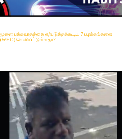
மூளை பக்கவாதத்தை ஏற்படுத்தக்கூடிய 7 பழக்கங்களை
(WHO) வெளியிட்டுள்ளதா?