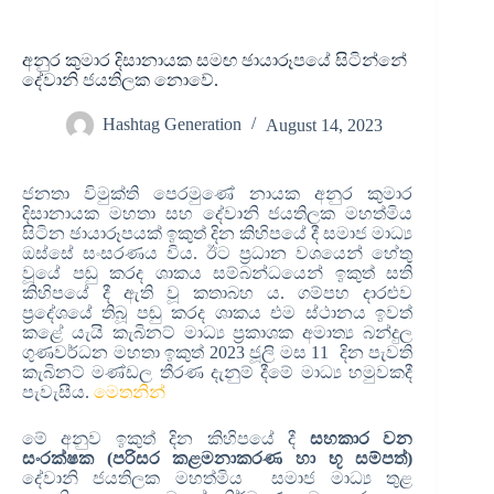
අනුර කුමාර දිසානායක සමඟ ඡායාරූපයේ සිටින්නේ
දේවානි ජයතිලක නොවේ.
Hashtag Generation
August 14, 2023
ජනතා විමුක්ති පෙරමුණේ නායක අනුර කුමාර
දිසානායක මහතා සහ දේවානි ජයතිලක මහත්මිය
සිටින ඡායාරූපයක් ඉකුත් දින කිහිපයේ දී සමාජ මාධ්‍ය
ඔස්සේ සංසරණය විය. ඊට ප්‍රධාන වශයෙන් හේතු
වූයේ පඬු කරද ශාකය සම්බන්ධයෙන් ඉකුත් සති
කිහිපයේ දී ඇති වූ කතාබහ ය. ගම්පහ දාරළුව
ප්‍රදේශයේ තිබූ පඬු කරද ශාකය එම ස්ථානය ඉවත්
කළේ යැයි කැබිනට් මාධ්‍ය ප්‍රකාශක අමාත්‍ය බන්දුල
ගුණවර්ධන මහතා ඉකුත් 2023 ජූලි මස 11 දින පැවති
කැබිනට් මණ්ඩල තීරණ දැනුම් දීමේ මාධ්‍ය හමුවකදී
පැවැසීය.
මෙතනින්
මේ අනුව ඉකුත් දින කිහිපයේ දී
සහකාර වන
සංරක්ෂක (පරිසර කළමනාකරණ හා භූ සම්පත්)
දේවානි ජයතිලක මහත්මිය සමාජ මාධ්‍ය තුළ