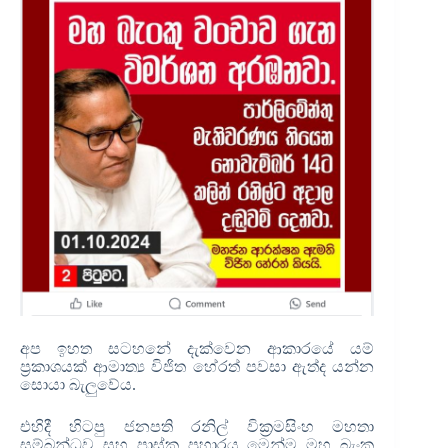
අප ඉහත සටහනේ දැක්වෙන ආකාරයේ යම්
ප්‍රකාශයක් ආමාත්‍ය විජිත හේරත් පවසා ඇත්ද යන්න
සොයා බැලුවේය.
එහිදී හිටපු ජනපති රනිල් වික්‍රමසිංහ මහතා
සම්බන්ධව සහ පාස්කු ප්‍රහාරය මෙන්ම මහ බැංකු