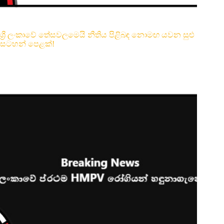
ශ්‍රී ලංකාවේ තේසවලමෙයි නීතිය පිළිබඳ නොමඟ යවන සුළු
සටහන් පෙළක්!