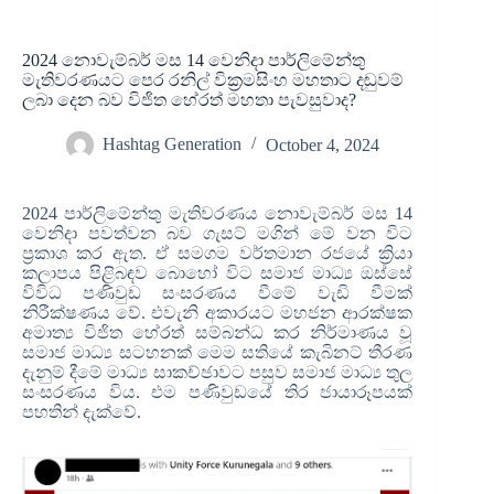
2024 නොවැම්බර් මස 14 වෙනිදා පාර්ලිමේන්තු
මැතිවරණයට පෙර රනිල් වික්‍රමසිංහ මහතාට දඬුවම්
ලබා දෙන බව විජිත හේරත් මහතා පැවසුවාද?
Hashtag Generation
October 4, 2024
2024 පාර්ලිමේන්තු මැතිවරණය නොවැම්බර් මස 14
වෙනිදා පවත්වන බව ගැසට් මගින් මේ වන විට
ප්‍රකාශ කර ඇත. ඒ සමගම වර්තමාන රජයේ ක්‍රියා
කලාපය පිළිබඳව බොහෝ විට සමාජ මාධ්‍ය ඔස්සේ
විවිධ පණිවුඩ සංසරණය වීමේ වැඩි වීමක්
නිරීක්ෂණය වේ. එවැනි අකාරයට මහජන ආරක්ෂක
අමාත්‍ය විජිත හේරත් සම්බන්ධ කර නිර්මාණය වූ
සමාජ මාධ්‍ය සටහනක් මෙම සතියේ කැබිනට් තීරණ
දැනුම් දීමේ මාධ්‍ය සාකච්ඡාවට පසුව සමාජ මාධ්‍ය තුල
සංසරණය විය. එම පණිවුඩයේ තිර ජායාරූපයක්
පහතින් දැක්වේ.