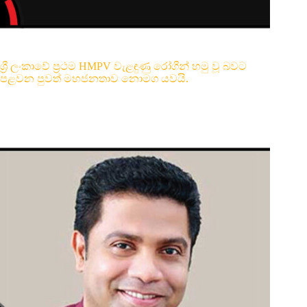
ශ්‍රී ලංකාවේ ප්‍රථම HMPV වැළඳුණු රෝගීන් හමු වූ බවට
පළවන පුවත් මහජනතාව නොමග යවයි.