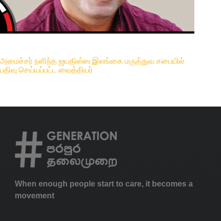
அமைச்சர் நளிந்த ஜயதிஸ்ஸ இலங்கை மருத்துவ சபையில்
பதிவு செய்யப்பட்ட வைத்தியர்
When enough people start to care, it becomes a
movement