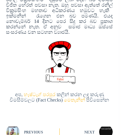
විජිත හේරත් පවසා නැත. ඔහු පවසා ඇත්තේ
රනිල්
වික්‍රමසිංහ මහතාව අධිකරණය හමුවට හැකි
ඉක්මනින් රැගෙන එන බව පමණයි. එයද
නොවැම්බර් 14 දිනට පෙර සිදු කර බව ප්‍රකාශ
කරන්නේ නැත. ඒ අනුව සමාජ මාධ්‍ය ඔස්සේ
සංසරණය වන සටහන ව්‍යාජයි.
අප,
හෑෂ්ටැග් පරපුර
කලින් කරන ලද කරුණු
විමසීම්වලට (Fact Checks)
මෙතැනින්
පිවිසෙන්න
PREVIOUS
NEXT