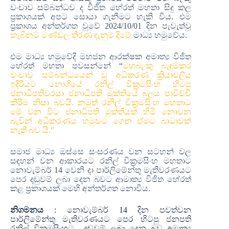
වංචාව සම්බන්ධව ද විජිත හේරත් මහතා සිදු කල
ප්‍රකාශයක් අපට සොයා ගැනීමට හැකි විය. එම
ප්‍රකාශය අන්තර්ගත වුවේ 2024/10/01 දින පැවැත්වූ
කැබිනට් මණ්ඩල තීරණ දැනුම් දිමේ
මාධ්‍ය හමුවේය.
එම මාධ්‍ය හමුවේදි මහජන ආරක්ෂක අමාත්‍ය විජිත
හේරත් මහතා පවසන්නේ “
මහබැංකු බැඳුම්කර
වංචාව සම්බන්ධයෙන් වූ අධිකරණ ක්‍රියාවලිය
ඉදිරියට නොගියේ රනිල් වික්‍රමසිංහ හිටපු
ජනාධිපතිවරයා ජනාධිපති මුක්තියේ බලය පාවිච්චි
කිරීම නිසා බවයි. නමුත් රනිල් වික්‍රමසිංහ මහතාට
මේ වන විට ජනාධිපති මුක්තියක් හිමි නොවන
බැවින් අධිකරණය හමුවට ගෙන ඒමට බාධාවක්
නැති බව යි.”
සමාජ මාධ්‍ය ඔස්සෙ සංසරණය වන සටහන් වල
සඳහන් වන ආකාරයට රනිල් වික්‍රමසිංහ මහතාට
නොවැම්බර් 14 වෙනි දා පාර්ලිමේන්තු මැතිවරණයට
පෙර දඬුවම් ලබා දෙන බවට ආමාත්‍ය විජිත හේරත්
කළ ප්‍රකාශයක් මෙහි අන්තර්ගත නොවීය.
නිගමනය
: නොවැම්බර් 14 දින පවත්වන
පාර්ලිමේන්තු මැතිවරණයට පෙර හිටපු ජනපති
රනිල් වික්‍රමසිංහට දඬුවම් ලබා දෙන බව අමාත්‍ය