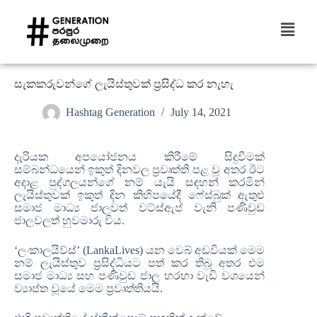
සැකකරුවන්ගේ ලැයිස්තුවක් ප්‍රසිද්ධ කර නැහැ
Hashtag Generation
July 14, 2021
දැරියක අපයෝජනය කිරීමේ සිදුවීමක්
සම්බන්ධයෙන් ඉකුත් දිනවල ප්‍රවෘත්ති පළ වූ අතර ඊට
අදාළ පුද්ගලයන්ගේ නම් යැයි සඳහන් කරමින්
ලැයිස්තුවක් ඉකුත් දින කිහිපයේදී ෆේස්බුක් ඇතුළු
සමාජ මාධ්‍ය ජාලවත් වට්ස්ඇප් වැනි පණිවුඩ
ජාලවලත් හුවමාරු විය.
‘ලංකාලයිව්ස්’ (LankaLives) යන වෙබ් අඩවියක් මෙම
නම් ලැයිස්තුව ප්‍රසිද්ධියට පත් කර තිබූ අතර එම
සමාජ මාධ්‍ය සහ පණිවුඩ ජාල හරහා වැඩි වශයෙන්
ව්‍යාප්ත වූයේ මෙම ප්‍රවෘත්තියයි.