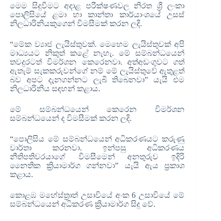
මෙම සිදුවීමට අදාළ පරීක්ෂණවල නිරත ශ්‍රී ලංකා
පොලිසියේ ළමා හා කාන්තා කාර්යාංශයේ උසස්
නිලධාරිනියකුගෙන් විමසීමක් කරන ලදි.
“මේක ව්‍යාජ ලැයිස්තුවක්. මෙහෙම ලැයිස්තුවක් අපි
මාධ්‍යයට නිකුත් කළේ නැහැ. මේ සම්බන්ධයෙන්
තවදුරටත් විමර්ශන කෙරෙනවා. අත්අඩංගුවට ගත්
ඇතැම් සැකකරුවන්ගේ නම් මේ ලැයිස්තුවේ ඇතුළත්
බව අපට දැනගන්නට ලැබී තිබෙනවා” යැයි එම
නිලධාරිනිය සඳහන් කළාය.
මේ සම්බන්ධයෙන් කෙරෙන විමර්ශන
සම්බන්ධයෙන් ද විමසීමක් කරන ලදි.
“පොලිසිය මේ සම්බන්ධයෙන් අධිකරණයට කරුණු
වාර්තා කරනවා. ඉන්පසු අධිකරණය
නීතිපතිවරයාගේ විමසීමෙන් අනතුරුව ඉදිරි
නෛතික ක්‍රියාමාර්ග ගන්නවා” යැයි ඇය ප්‍රකාශ
කළාය.
කොළඹ මහේස්ත්‍රාත් උසාවියේ අංක 6 උසාවියේ මේ
සම්බන්ධයෙන් අධිකරණ ක්‍රියාමාර්ග සිදු වේ.