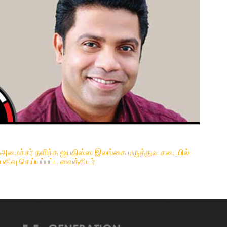
அமைச்சர் நளிந்த ஜயதிஸ்ஸ இலங்கை மருத்துவ சபையில்
பதிவு செய்யப்பட்ட வைத்தியர்