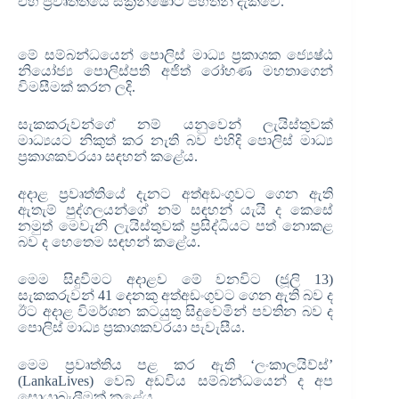
එහි ප්‍රවෘත්තියේ ස්ක්‍රීන්ෂොට් පහතින් දැක්වේ.
මේ සම්බන්ධයෙන් පොලිස් මාධ්‍ය ප්‍රකාශක ජ්‍යෙෂ්ඨ
නියෝජ්‍ය පොලිස්පති අජිත් රෝහණ මහතාගෙන්
විමසීමක් කරන ලදි.
සැකකරුවන්ගේ නම් යනුවෙන් ලැයිස්තුවක්
මාධ්‍යයට නිකුත් කර නැති බව එහිදි පොලිස් මාධ්‍ය
ප්‍රකාශකවරයා සඳහන් කළේය.
අදාළ ප්‍රවෘත්තියේ දැනට අත්අඩංගුවට ගෙන ඇති
ඇතැම් පුද්ගලයන්ගේ නම් සඳහන් යැයි ද කෙසේ
නමුත් මෙවැනි ලැයිස්තුවක් ප්‍රසිද්ධියට පත් නොකළ
බව ද හෙතෙම සඳහන් කළේය.
මෙම සිදුවීමට අදාළව මේ වනවිට (ජූලි 13)
සැකකරුවන් 41 දෙනකු අත්අඩංගුවට ගෙන ඇති බව ද
ඊට අදාළ විමර්ශන කටයුතු සිදුවෙමින් පවතින බව ද
පොලිස් මාධ්‍ය ප්‍රකාශකවරයා පැවැසීය.
මෙම ප්‍රවෘත්තිය පළ කර ඇති ‘ලංකාලයිව්ස්’
(LankaLives) වෙබ් අඩවිය සම්බන්ධයෙන් ද අප
සොයාබැලීමක් කළේය.