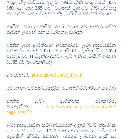
අදාළ නිලධාරියාට අනුව දණ්ඩ නීති සංග්‍රංහයේ 360,
360 (ඇ) සහ 365 යන වගන්ති ප්‍රකාරව නීති කටයුතු
කරගෙන යන බව ද එම නිලධාරිනිය සඳහන් කළාය.
කායික හෝ මානසික හෝ මොනයම් ආකාරයකින්
සිදුවන ළමා හිංසනය බරපතළ වරදකි.
ජාතික ළමා ආරක්ෂණ අධිකාරියට ළමා අපයෝජන
සම්බන්ධයෙන් 2020 ජනවාරි 01 වැනිදා සිට 2020
දෙසැම්බර් 31 වැනිදා දක්වා ලැබී ඇති පැමිණිලි ගණන
8,165 කි. (තාවකාලික)
මෙතැනින්,
https://tinyurl.com/jpf3ypfb
ළමයා හා සම්බන්ධ/ආශ්‍රිත (පනත්/නීති/මාර්ගෝපදේශ)
ජාතික ළමා ආරක්ෂක අධිකාරිය,
මෙතැනින්,
http://www.childprotection.gov.lk/?
page_id=134
ළමා අපයෝජන සම්බන්ධයෙන් දැනුම් දීමේ ක්ෂණික
ඇමතුමේ සේවාව, 1929 වන අතර මෙය ඇමතීමෙන්
පැමිණිලි කිරීම්, වෙනත් උපදෙස් ලබාගත හැකි ය.