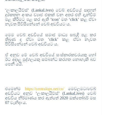
‘ලංකාලයිව්ස්’ (LankaLives) වෙබ් අඩවියේ සඳහන්
දුරකතන අංකය ව්‍යාජ එකක් වන අතර එහි දැන්වීම්
පළ කිරීමට පළ කර ඇති ‘icon’ මත ‘click’ කළ ඒවා
නැවත පිවිසිනේනේ වෙබ් අඩවියට ය.
මෙම වෙබ් අඩවියේ සමාජ මාධ්‍ය සබැඳි පළ කර
තිබුණ ද ඒවා මත ‘click’ කළ ඒවා නැවත
පිවිසිනේනේ වෙබ් අඩවියට ය.
ඒ අනුව මේ වෙබ් අඩවියේ සංස්කාරකවරයකු හෝ
ඊට අදාළ පුද්ගලයකු සම්බන්ධ කරගත නොහැකි බව
පෙනී යයි.
එමෙන්ම
https://centralops.net/co/
මෙවලමට/වෙබ්
අඩවියට අනුව ‘ලංකාලයිව්ස්’ (LankaLives) වෙබ්
අඩවිය නිර්මාණය කර ඇත්තේ 2020 ඔක්තෝබර් මස
07 වැනිදා ය.