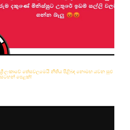
ශ්‍රී ලංකාවේ තේසවලමෙයි නීතිය පිළිබඳ නොමඟ යවන සුළු
සටහන් පෙළක්!