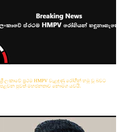
ශ්‍රී ලංකාවේ ප්‍රථම HMPV වැළඳුණු රෝගීන් හමු වූ බවට
පළවන පුවත් මහජනතාව නොමග යවයි.