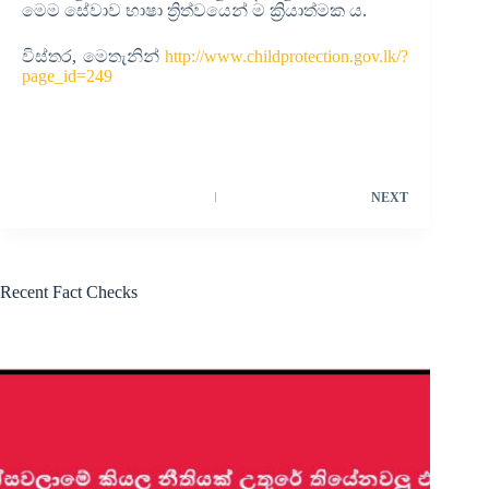
මෙම සේවාව භාෂා ත්‍රිත්වයෙන් ම ක්‍රියාත්මක ය.
විස්තර, මෙතැනින්
http://www.childprotection.gov.lk/?
page_id=249
NEXT
Recent Fact Checks