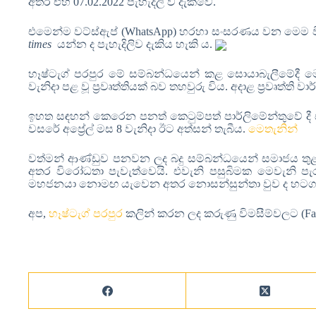
අතර එහි 07.02.2022 පැහැදිලි ව දැක්වේ.
එමෙන්ම වට්ස්ඇප් (WhatsApp) හරහා සංසරණය වන මෙම
times
යන්න ද පැහැදිලිව දැකිය හැකි ය.
හෑෂ්ටැග් පරපුර මේ සම්බන්ධයෙන් කළ සොයාබැලීමේදී මෙ
වැනිදා පළ වූ ප්‍රවෘත්තියක් බව තහවුරු විය. අදාළ ප්‍රවෘත්ති 
ඉහත සඳහන් කෙරෙන පනත් කෙටුම්පත් පාර්ලිමේන්තුවේ දී
වසරේ අප්‍රේල් මස 8 වැනිදා ඊට අත්සන් තැබීය.
මෙතැනින්
වත්මන් ආණ්ඩුව පනවන ලද බදු සම්බන්ධයෙන් සමාජය තු
අතර විරෝධතා පැවැත්වෙයි. එවැනි පසුබිමක මෙවැනි පැරැ
මහජනයා නොමඟ යැවෙන අතර නොසන්සුන්තා වුව ද හටගත
අප,
හෑෂ්ටැග් පරපුර
කලින් කරන ලද කරුණු විමසීම්වලට (Fac