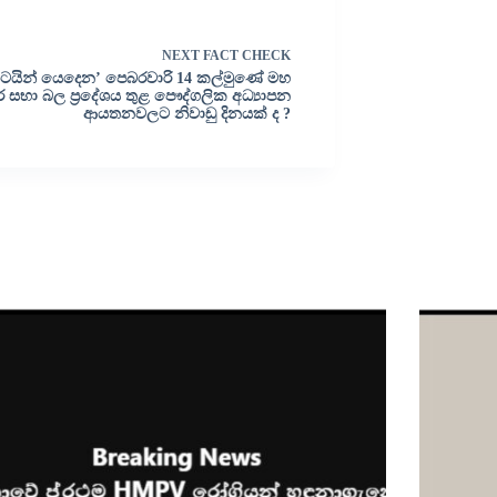
NEXT
FACT CHECK
ටයින් යෙදෙන’ පෙබරවාරි 14 කල්මුණේ මහ
 සභා බල ප්‍රදේශය තුළ පෞද්ගලික අධ්‍යාපන
ආයතනවලට නිවාඩු දිනයක් ද ?