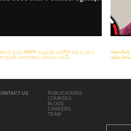
ී ලංකාවේ ප්‍රථම HMPV වැළඳුණු රෝගීන් හමු වූ බවට
அமைச்சர்
න පුවත් මහජනතාව නොමග යවයි.
பதிவு செய
CONTACT US
PUBLICATIONS
COURSES
BLOGS
CAREERS
TEAM