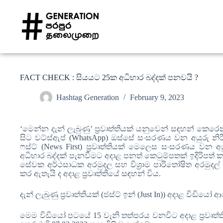
FACT CHECK : සියයට 25ක අධිභාර බද්දක් පනවයි ?
Hashtag Generation
February 9, 2023
‘මෙන්න දැන් ලැබුණු’ ප්‍රවෘත්තියක් යනුවෙන් සඳහන් කෙ
සිට වට්ස්ඇප් (WhatsApp) ඔස්සේ සංසරණය වන අයුරු නිර
ෆස්ට් (News First) ප්‍රවෘත්තියක් මෙලෙස සංසරණය වන 
අධිභාර බද්දක් පැනවීමට අදාළ පනත් කෙටුම්පතක් ඉදිරිපත්
සේවක අර්ථසාධක අරමුදල සහ විශ්‍රාම පාරිතෝෂිත අරමුදල් 
කර ඇතැයි ද අදාළ ප්‍රවෘත්තියේ සඳහන් විය.
දැන් ලැබුණු ප්‍රවෘත්තියක් (ජස්ට් ඉන් (Just In)) අදාළ විඩ
මෙම විඩියෝ පටයේ 15 වැනි තත්පරය වනවිට අදාළ ප්‍රවෘත්ත