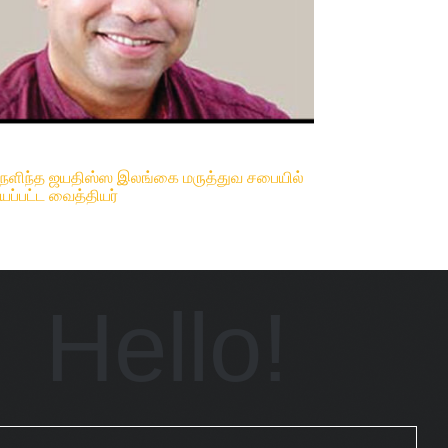
 நளிந்த ஜயதிஸ்ஸ இலங்கை மருத்துவ சபையில்
்யப்பட்ட வைத்தியர்
Hello!