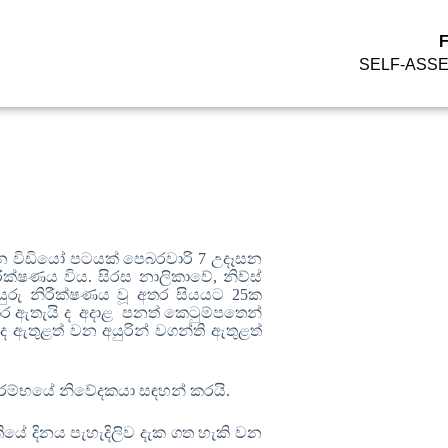
SELF-ASS
රෙන විඩියෝ පටයක් පෙබරවාරි 7 උදෑසන
ීක්ෂණය විය. සිරස නාලිකාවේ, නිව්ස්
අයුරු නිරීක්ෂණය වූ අතර සියයට 25ක
 කර ඇතැයි ද අදාළ පනත් කෙටුම්පතෙන්
ද ඇතුළත් වන අයුරින් වගන්ති ඇතුළත්
ියෝ ආරම්භයේ නිවේදකයා සඳහන් කරයි.
ියේ දිනය පැහැදිලිව දැක ගත හැකි වන