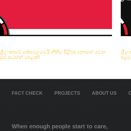
ශ්‍රී ලංකාවේ තේසවලමෙයි නීතිය පිළිබඳ නොමඟ යවන
ශ්‍ර
සුළු සටහන් පෙළක්!
පළව
FACT CHECK
PROJECTS
ABOUT US
When enough people start to care,