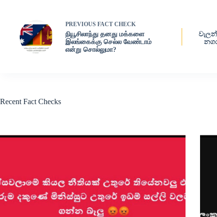
PREVIOUS
FACT CHECK
நியூசிலாந்து தனது மக்களை
වැලන්
இலங்கைக்கு செல்ல வேண்டாம்
නගර
என்று சொல்லுமா?
Recent Fact Checks