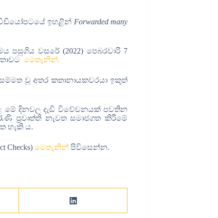
 විඩියෝපටයේ ඉහළින්
Forwarded many
ය පසුගිය වසරේ (2022) පෙබරවාරි 7
වාර්තාවට
මෙතැනින්.
 සම්මත වූ අතර කතානායකවරයා ඉකුත්
ළ මේ දිනවල දැඩි විවේචනයක් පවතින
ණි ප්‍රවෘත්ති නැවත සමාජගත කිරීමේ
 හැකි ය.
t Checks)
මෙතැනින්
පිවිසෙන්න.