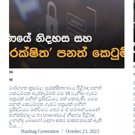
මාර්ගගත ක්‍රමවල සුරක්ෂිතභාවය පිළිබඳ පනත්
කෙටුම්පත සැප්තැම්බර් මස 18 වැනිදා ගැසට්
පත්‍රයක් මඟින් ප්‍රසිද්ධියට පත් කෙරුණි. මෙම
පනත් කෙටුම්පත ගැසට් පත්‍රයක් මඟින්
ප්‍රසිද්ධියට පත්වීමට පෙර ම ඒ සම්බන්ධයෙන්
අන්තර්ජාලය හා භාෂාණයේ නිදහස පිළිබඳ
උනන්දු බොහෝ දෙනා අතර සාකච්ඡාවක් ඇති
විය.…
Hashtag Generation
October 23, 2023