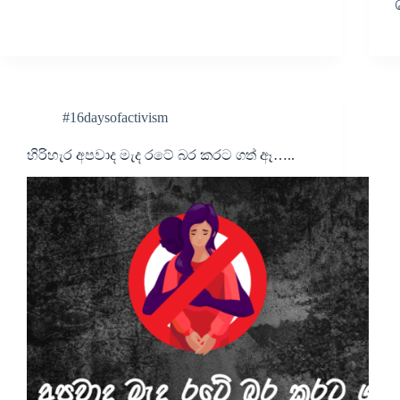
#16daysofactivism
හිරිහැර අපවාද මැද රටේ බර කරට ගත් ඈ…..