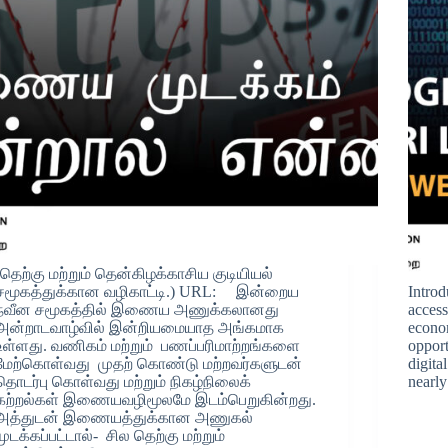
(தெற்கு மற்றும் தென்கிழக்காசிய குடியியல்
சமூகத்துக்கான வழிகாட்டி.) URL: இன்றைய
Introd
நவீன சமூகத்தில் இணைய அணுக்கலானது
access
அன்றாடவாழ்வில் இன்றியமையாத அங்கமாக
econom
உள்ளது. வணிகம் மற்றும் பணப்பரிமாற்றங்களை
opport
மேற்கொள்வது முதற் கொண்டு மற்றவர்களுடன்
digita
தொடர்பு கொள்வது மற்றும் நிகழ்நிலைக்
nearly
கற்றல்கள் இணையவழிமூலமே இடம்பெறுகின்றது.
அத்துடன் இணையத்துக்கான அணுகல்
முடக்கப்பட்டால்- சில தெற்கு மற்றும்