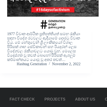
1977 විවෘත ආර්ථීක ප්‍රතිපත්තියත් සමඟ රැකියා
සඳහා විදේශ රටවලට ඇදීයාමේ දොරටු විවෘත
විය. මේ හේතුවෙන් ශ්‍රී ලාංකිකයෝ විශාල
පිරිසක් ගෘහ සේවිකාවන් සහ රියදුරන් ලෙස
විදේශවල රැකියාවලට යොමු වූහ. මෙලෙස
විදෙස්ගත වූ තවත් බොහෝ පිරිසක් ඇගලුම්
කර්මාන්තයට යොමු වූ අතර තවත්…
Hashtag Generation
November 2, 2022
FACT CHECK
PROJECTS
ABOUT US