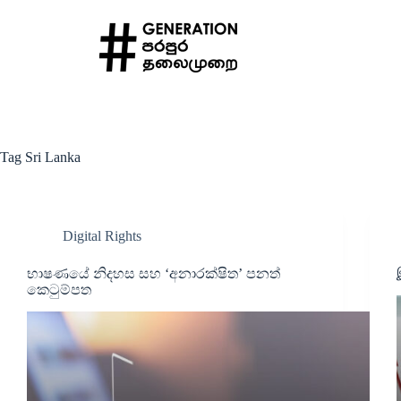
Tag
Sri Lanka
Digital Rights
භාෂණයේ නිදහස සහ ‘අනාරක්ෂිත’ පනත්
කෙටුම්පත