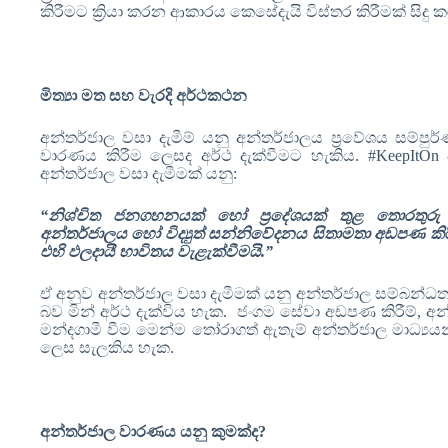
කිරීමට ක්‍රියා කරන ආකාරය කෙසේදැයි විස්තර කිරීමක් සිදු 
මිත්‍යා මත සහ වැරදි අර්ථකථන
අන්තර්ජාල වසා දැමීම් යනු අන්තර්ජාලය ප්‍රවේශය සම්ප
වාරණය කිරීම ලෙසද අර්ථ දැක්වීමට හැකිය.
#KeepItOn
අන්තර්ජාල වසා දැමීමක් යනු:
“නිශ්චිත ජනගහනයක් හෝ ප්‍රදේශයක් තුළ තොරතුරු 
අන්තර්ජාලය හෝ විද්‍යුත් සන්නිවේදනය සිතාමතා අඩපණ කිර
එහි ඵලදායී භාවිතය වැළැක්වීමයි.”
ඒ අනුව අන්තර්ජාල වසා දැමීමක් යනු අන්තර්ජාල සම්බන්
බව මින් අර්ථ දැක්විය හැක. ජංගම සේවා අඩපණ කිරීම්
,
අන්
මන්දගාමී වීම මෙන්ම තෝරාගත් ඇතැම් අන්තර්ජාල මාධ්‍යයන්
ලෙස සැලකිය හැක.
අන්තර්ජාල වාරණය යනු කුමක්ද
?