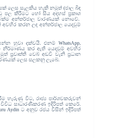
ක් ලෙස සැලකිය හැකි නමුත් (ජාල බිඳ
ු පල කිරීමට හෝ සිය අදහස් ප්‍රකාශ
මක්ම
අන්තර්ජාල වාරණයක් නොවේ.
අවහිර කරන ලද අන්තර්ජාල යෙදවුම්
 යන්න හුවා දක්වයි. එනම්
WhatsApp,
ා නිර්මාණය කර ඇති යෙදවුම් අවහිර
ප්‍රවෘත්ති වෙබ් අඩවි වැනි ප්‍රධාන
වාරණයක් ලෙස සලකනු ලැබේ.
ම හැරුණු විට
,
රාජ්‍ය පාර්ශවකරුවන්
ව විවිධ සාධාරණීකරණ ඉදිරිපත් කෙරේ.
uru Aydin
ට අනුව රජය විසින් ඉදිරිපත්