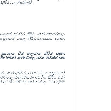
කරලීමට අපේක්ෂිතයි.
ුර්ණයෙන් අවහිර කිරීම හෝ අන්තර්ජාල
සමූහයේ පොදු නිර්වචනයකට අනුව
,
ප්‍රවාහය වීම පාලනය කිරීම සඳහා
ීම මඟින් අන්තර්ජාල වෙත පිවිසීම සහ
ධතාව නොමැතිවීමට එහා ගිය සංකල්පයක්
තර්ජාල
සම්බන්ධතා අවහිර කිරීම හෝ
 අවහිර කිරීමද අන්තර්ජාල වසා දැමීම්