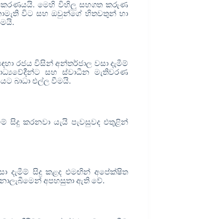
ණීකරණයයි. මෙහි විහිලු සහගත කරුණ
මැති විට සහ ඔවුන්ගේ හිතවතුන් හා
ීමයි.
ඳහා රජය විසින් අන්තර්ජාල වසා දැමීම්
මාධ්‍යවේදීන්ට සහ ස්වාධීන මැතිවරණ
ට බාධා එල්ල වීමයි.
් සිදු කරනවා යැයි පැවසුවද එතුළින්
සා දැමීම් සිදු කළද එමඟින් අපේක්ෂිත
ොලැබීමෙන් අපහසුතා ඇති වේ.