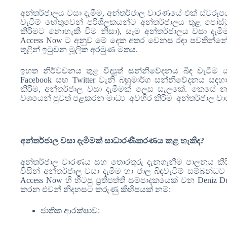
අන්තර්ජාලය වසා දැමීම, අන්තර්ජාල වාරණයේ එක් ස්වරූපය
වැටීම් හේතුවෙන් පරිශීලකයන්ට අන්තර්ජාලය තුළ පෝස්ට
කිරීමට නොහැකි වීම නිසා)
,
සෑම අන්තර්ජාලය වසා දැමී
Access Now
ට
අනුව මේ දෙක අතර වෙනස රඳා පවතින්නේ 
තුළින් ඉටුවන මූලික අරමුණ මතය.
ඉහත නිර්වචනය තුළ විද්‍යුත් සන්නිවේදනය බිඳ වැටීම
Facebook
සහ
Twitter
වැනි බහුමාර්ග සන්නිවේදනය සඳහ
කිරීම, අන්තර්ජාල වසා දැමීමක් ලෙස සැලකේ. කෙසේ නමුත් 
වශයෙන් පුවත් පළකරන මාධ්‍ය අවහිර කිරීම අන්තර්ජාල 
අන්තර්ජාල වසා දැමීමක් සාධාරණීකරණය කළ හැකිද?
අන්තර්ජාල වාරණය සහ තොරතුරු දැනගැනීම පාලනය කිරී
විසින්
අන්තර්ජාල වසා දැමීම හා ජාල බිඳවැටීම් සම්බන්ධ
Access Now
හි හිටපු ප්‍රතිපත්ති සම්පාදකයෙක් වන
Deniz D
කරන එවන් නිදහසට කරුණු කිහිපයක් නම්:
ජාතික ආරක්ෂාව: