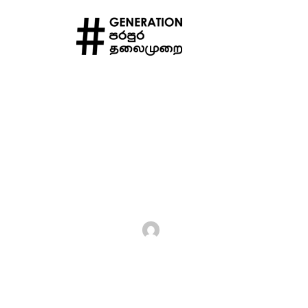
Home
Digital Rights
අන්තර්ජාලය වසා දැමීමක් (I
අන්තර්ජාලය වසා දැමීමක් (Internet Shut
Hashtag Generation
July 27, 