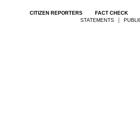
CITIZEN REPORTERS
FACT CHECK
STATEMENTS
PUBLI
nternet Shutdown) යනු කුමක්ද?
down) යනු කුමක්ද?
2023
Digital Rights