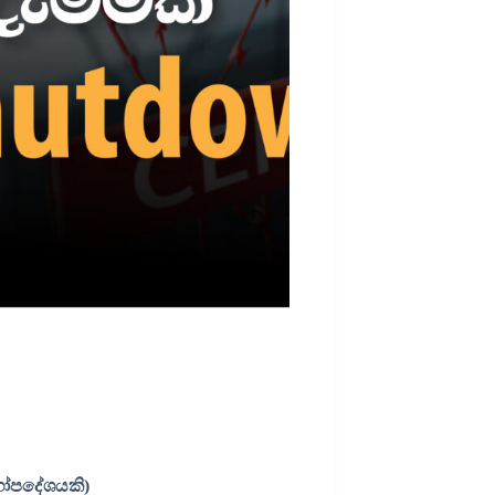
්ගෝපදේශයකි)