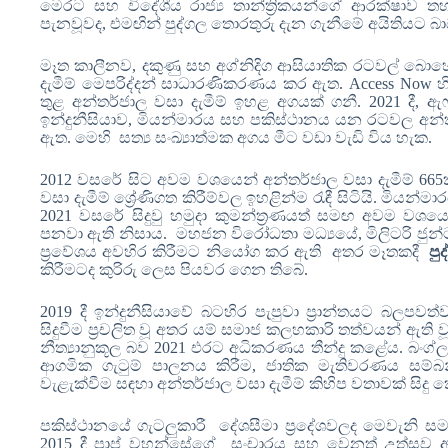
මෙරට සහ විදේශීය රාජ්‍ය තාන්ත්‍රිකයන්ගේ ආරක්ෂාව තහ
පැනවූවද, එමඟින් පුද්ගල තොරතුරු දැන ගැනීමේ අයිතියට 
මෑත කාලීනව
,
දකුණු සහ අග්නිදිග ආසියාතික රටවල් බොහ
දැමීම් මෙපරිද්දන් සාධාරණිකරණය කර ඇත.
Access Now
හ
තුළ අන්තර්ජාල වසා දැමීම් ඉහළ අගයක් ගනී.
2021
දී
,
ඇෆ
ඉන්දුනීසියාව
,
මියන්මාරය සහ පකිස්ථානය යන රටවල අන්තර
ඇත. මෙහි
සත්‍ය සංඛ්‍යාත්මක අගය මීට වඩා වැඩි විය හැක.
2012
වසරේ සිට අවම වශයෙන් අන්තර්ජාල වසා දැමීම්
665
වසා දැමීම් ශ්‍රේණිගත කිරීම්වල ඉහළින්ම රැඳී සිටියි. මියන
2021 වසරේ සිදුවු හමුදා කුමන්ත්‍රණයත් සමඟ අවම වශයෙ
පනවා ඇති නිසාය. මහජන විරෝධතා මධ්‍යයේ
,
මිලිටරි ජුන
ප්‍රවේශය අවහිර කිරීමට නියෝග කර ඇති අතර මෑතකදී
පු
කිරීමටද කුරිරු ලෙස පියවර ගෙන තිබේ.
2019
දී ඉන්දුනීසියාවේ
බටහිර පැපුවා ප්‍රාන්තයට බලපවත්ව
සිදුවීම ප්‍රචලිත වූ අතර යම් සමාජ කලහකාරි තත්වයන් ඇති ව
නීත්‍යානුකූල බව
2021
එරට අධිකරණය තීන්දු කළේය. බංග්ල
ආගමික ගැටුම් පාලනය කිරීම, ජාතික මැතිවරණය සම්බන
වැළැක්වීම සඳහා අන්තර්ජාල වසා දැමීම් කිහිප වතාවක් සිද
පකිස්ථානයේ ගැටලුකාරී දේශසීමා ප්‍රදේශවලද මෙවැනි සමාජ
2015 දී පාප් වහන්සේගේ සංචාරය සහ වෙනත් උත්සව අව