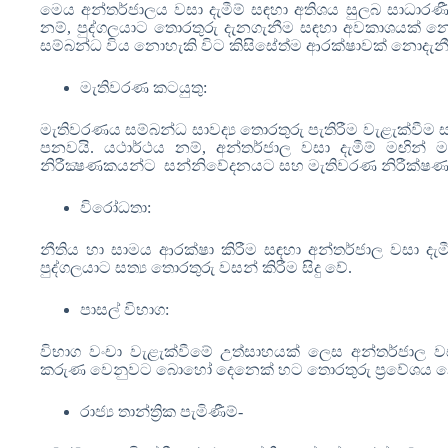
මෙය අන්තර්ජාලය වසා දැමීම් සඳහා අතිශය සුලබ සාධාර
නම්
,
පුද්ගලයාට තොරතුරු දැනගැනීම සඳහා අවකාශයක් නො
සම්බන්ධ විය නොහැකි විට කිසිසේත්ම ආරක්ෂාවක් නොදැන
මැතිවරණ කටයුතු:
මැතිවරණය සම්බන්ධ සාවද්‍ය තොරතුරු පැතිරීම වැළැක්වීම ස
පනවයි. යථාර්ථය නම්
,
අන්තර්ජාල වසා දැමීම් මඟින් 
නිරීක්‍ෂණකයන්ට සන්නිවේදනයට සහ මැතිවරණ නිරීක්ෂණය
විරෝධතා:
නීතිය හා සාමය ආරක්ෂා කිරීම සඳහා අන්තර්ජාල වසා දැමීම
පුද්ගලයාට සත්‍ය තොරතුරු වසන් කිරීම සිදු වේ.
පාසල් විභාග:
විභාග වංචා වැළැක්වීමේ උත්සාහයක් ලෙස අන්තර්ජාල
ව
කරුණ වෙනුවට බොහෝ දෙනෙක් හට තොරතුරු ප්‍රවේශය න
රාජ්‍ය තාන්ත්‍රික පැමිණීම්-