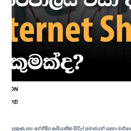
(දකුණු සහ අග්නිදිග ආසියාතික සිවිල් සමාජයන් සඳහා මාර