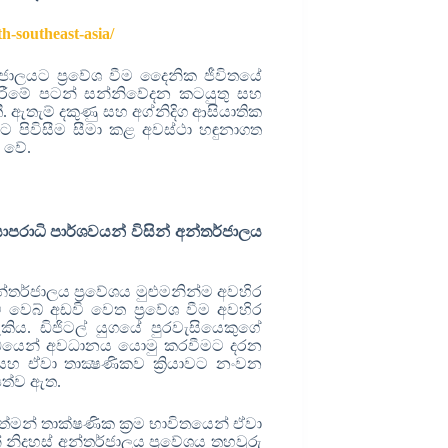
h-southeast-asia/
්ජාලයට ප්‍රවේශ වීම දෛනික ජීවිතයේ
සිදුකිරීමේ පටන් සන්නිවේදන කටයුතු සහ
. ඇතැම් දකුණු සහ අග්නිදිග ආසියාතික
 පිවිසීම සීමා කළ අවස්ථා හඳුනාගත
ණ වේ.
රාධි පාර්ශවයන් විසින් අන්තර්ජාලය
්තර්ජාලය ප්‍රවේශය මුළුමනින්ම අවහිර
වෙබ් අඩවි වෙත ප්‍රවේශ වීම අවහිර
ිය. ඩිජිටල් යුගයේ පුරවැසියෙකුගේ
බන්ධයෙන් අවධානය යොමු කරවීමට දරන
 සහ ඒවා තාක්‍ෂණිකව ක්‍රියාවට නංවන
ත්ව ඇත.
ත්මන් තාක්ෂණික ක්‍රම භාවිතයෙන් ඒවා
 නිදහස් අන්තර්ජාලය ප්‍රවේශය තහවුරු