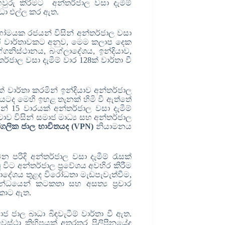
වුරු කිරීමට අන්තර්ජාල වසා දැමීම්
බාධා එල්ල කර ඇත.
ෝමයක රජයන් විසින් අන්තර්ජාල වසා
ි වාර්තාවකට අනුව
,
මෙම කලාප දෙක
්ගනිස්ථානය
,
බංග්ලාදේශය
,
ඉන්දියාව
,
්ජාල වසා දැමීම් වාර
128
ක් වාර්තා වී
ක් වාර්තා කරමින් ඉන්දියාව අන්තර්ජාල
්මාරයටද මෙහි ඉහළ තැනක් හිමි වී ඇත්තේ
න් 15 වාරයක් අන්තර්ජාල වසා දැමීම්
්ටාව විසින් සමාජ මාධ්‍ය සහ අන්තර්ජාල
ද්ගලික ජාල භාවිතයද (
VPN
)
නියාමනය
න පරිදි අන්තර්ජාල වසා දැමීම් රැසක්
ූ විට අන්තර්ජාල ප්‍රවේශය අවහිර කිරීම
ාදේශය තුළද විරෝධතා මැඩපැවැත්වීම
,
්ධයෙන් කටකතා සහ අසත්‍ය ප්‍රචාර
ු කොට ඇත.
 ජාල බාධා බිඳවැටීම් වාර්තා වී ඇත.
ස්ථා කිහිපයක් අතරතුර පිලිපීනයේද