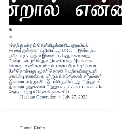
(தெற்கு மற்றும் தென்கிழக்காசிய குடியியல்
சமூகத்துக்கான வழிகாட்டி.) URL: இன்றைய
நவீன சமூகத்தில் இணைய அணுக்கலானது
அன்றாடவாழ்வில் இன்றியமையாத அங்கமாக
உள்ளது. வணிகம் மற்றும் பணப்பரிமாற்றங்களை
மேற்கொள்வது முதற் கொண்டு மற்றவர்களுடன்
தொடர்பு கொள்வது மற்றும் நிகழ்நிலைக் கற்றல்கள்
இணையவழிமூலமே இடம்பெறுகின்றது. அத்துடன்
இணையத்துக்கான அணுகல் முடக்கப்பட்டால்- சில
தெற்கு மற்றும் தென்கிழக்காசிய…
Hashtag Generation
July 27, 2023
Digital Rights