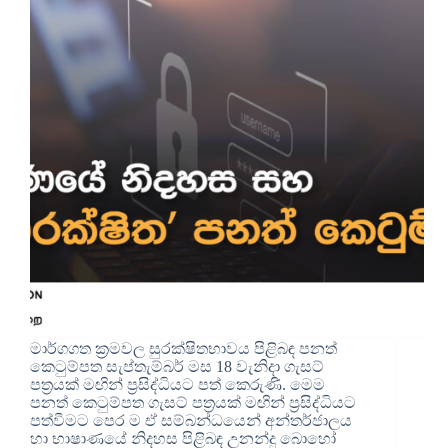
මාර්ගගත ක්‍රමවල සුරක්ෂිතභාවය පිළිබඳ පනත්
කෙටුම්පත සැප්තැම්බර් මස 18 වැනිදා ගැසට්
පත්‍රයක් මඟින් ප්‍රසිද්ධියට පත් කෙරුණි. මෙම
පනත් කෙටුම්පත ගැසට් පත්‍රයක් මඟින් ප්‍රසිද්ධියට
පත්වීමට පෙර ම ඒ සම්බන්ධයෙන් අන්තර්ජාලය
හා භාෂාණයේ නිදහස පිළිබඳ උනන්දු බොහෝ