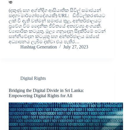
(දකුණු සහ අග්නිදිග ආසියාතික සිවිල් සමාජයන්
සඳහා මාර්ගෝපදේශයකි) URL: ඩිජිටල්කරණයට
ලක් වී ඇති වත්මන් සමාජය තුළ, අන්තර්ජාලයට
ප්‍රවේශ වීම දෛනික ජීවිතයේ අත්‍යවශ්‍ය අංගයකි.
ව්‍යාපාරික කටයුතු, මූල්‍ය ගනුදෙනු සිදුකිරීමේ පටන්
සන්නිවේදන කටයුතු සහ අන්තර්ජාලය ඔස්සේ
අධ්‍යාපනය ලැබීම දක්වා එය පැතිර…
Hashtag Generation
July 27, 2023
Digital Rights
Bridging the Digital Divide in Sri Lanka:
Empowering Digital Rights for All