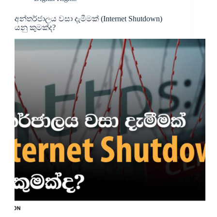
අන්තර්ජාලය වසා දැමීමක් (Internet Shutdown)
යනු කුමක්ද?