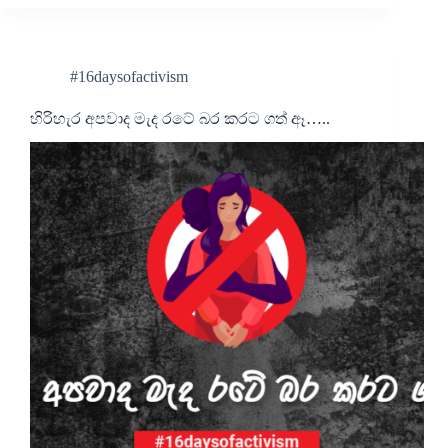
#16daysofactivism
හිරිහැර අපවාද මැද රටේ බර කරට ගත් ඈ…..