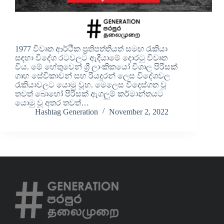
1977 විවෘත ආර්ථීක ප්‍රතිපත්තියත් සමඟ රැකියා
සඳහා විදේශ රටවලට ඇදීයාමේ දොරටු විවෘත
විය. මේ හේතුවෙන් ශ්‍රී ලාංකිකයෝ විශාල පිරිසක්
ගෘහ සේවිකාවන් සහ රියදුරන් ලෙස විදේශවල
රැකියාවලට යොමු වූහ. මෙලෙස විදෙස්ගත වූ
තවත් බොහෝ පිරිසක් ඇගලුම් කර්මාන්තයට
යොමු වූ අතර තවත්…
Hashtag Generation
November 2, 2022